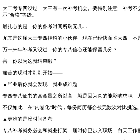
大二考专四没过，大三有一次补考机会。要特别注意，补考不
示”合格”等级。
最扎心的是，你的备考时间所剩无几…
尤其是这届大三专四挂科的小伙伴，现在已经快面临大四，不
万一来年补考又没过，你的专八信心还能保留几分？
害！你以为这就结束啦？！
痛苦的现时才刚刚开始——
▲毕业后你就会发现，就业成难题！
专四专八证书的含金量之所以高，就是因为真的能影响求职！
不仅如此，在“内卷化”时代，每份简历都会被无数次对比挑
▲更难的是没时间备考！
专八补考就务必会和就业打架，届时你已步入职场，白天工作