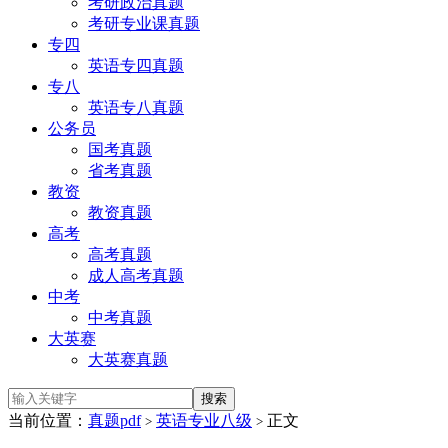
考研政治真题
考研专业课真题
专四
英语专四真题
专八
英语专八真题
公务员
国考真题
省考真题
教资
教资真题
高考
高考真题
成人高考真题
中考
中考真题
大英赛
大英赛真题
当前位置：
真题pdf
英语专业八级
正文
>
>