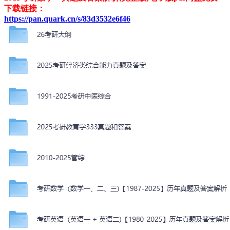
下载链接：
https://pan.quark.cn/s/83d3532e6f46