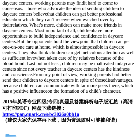
daycare centers, working parents may findit hard to come to
consensus. Those who advocate the idea of sending children to
daycare centers believethat children can get better professional
education which they can’t receive when watched over by
theirrelatives. What’s more, children can make more friends in
daycare centers. Most important of all, childrenhave more
opportunities to build independence and confidence in daycare
centers.But the opponents hold the viewpoint that children can get
one-on-one care at home, which is almostimpossible in daycare
centers. They also think children can get meticulous attention as well
as sufficient lovewhen taken care of by relatives because of the
blood bond. Last but not least, children may be maltreated indaycare
centers since not every teacher in daycare centers has the kindness
and conscience.From my point of view, working parents had better
send their children to daycare centers in spite of thosedisadvantages,
because children can communicate with far more peers there, which
has a positive influenceon the formation of a child’s character.
2015年英语专业四级(专四)真题及答案解析电子版汇总（高清
可打印PDF）网盘下载链接：
https://pan.quark.cn/s/bc3026a0bb1a
（建议大家先保存再下载，因为资源随时可能被和谐）